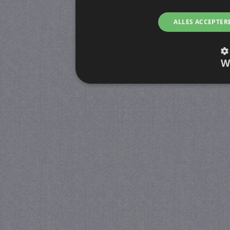
ALLES ACCEPTER
W
Strikt noodzakelijk
Prestatie
Strikt noodzakelijke cookies maken de kernfunctiona
accountbeheer. De website kan niet goed worden geb
Provider
/
Naam
Verva
Domein
CookieScriptConsent
4 we
CookieScript
da
juf-milou.nl