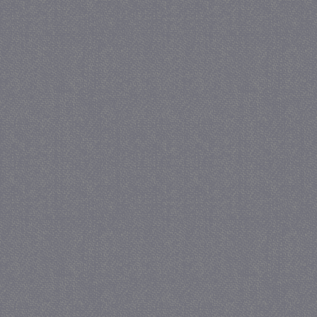
PHPSESSID
Se
PHP.net
juf-milou.nl
_gat
57 se
Google LLC
.juf-milou.nl