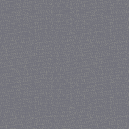
_GRECAPTCHA
5 maa
Google LLC
we
www.google.com
_gid
1 
Google LLC
.juf-milou.nl
crawlprotecttag
juf-milou.nl
1 