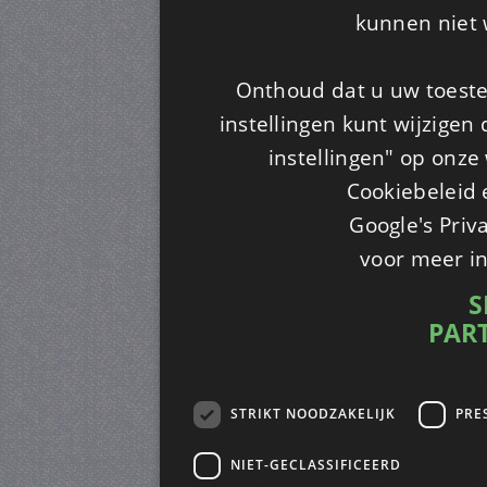
kunnen niet 
Onthoud dat u uw toeste
instellingen kunt wijzigen
instellingen" op onze w
Cookiebeleid 
Google's Priv
voor meer i
S
PAR
STRIKT NOODZAKELIJK
PRE
NIET-GECLASSIFICEERD