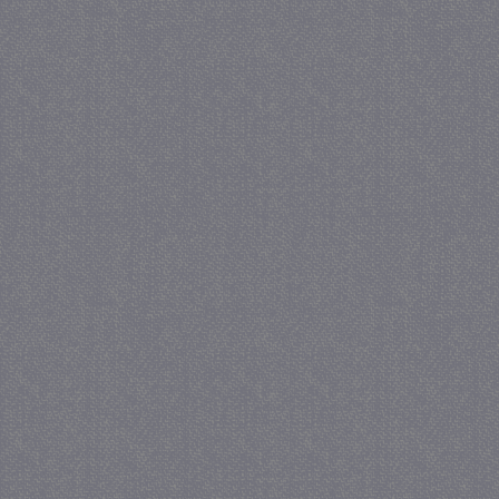
_ga
1 j
Google LLC
ma
.juf-milou.nl