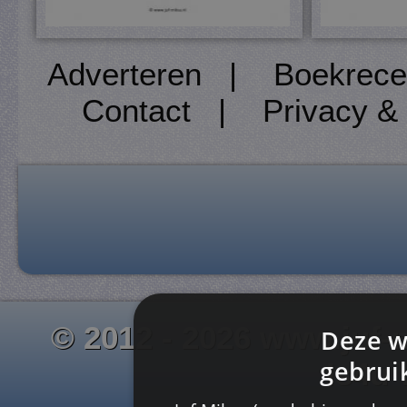
Adverteren
|
Boekrece
Contact
|
Privacy &
© 2012 - 2026 www.juf-m
Deze w
gebrui
Is4u