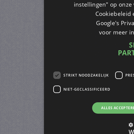
instellingen" op onze w
Cookiebeleid 
Google's Priv
voor meer i
S
PAR
STRIKT NOODZAKELIJK
PRE
NIET-GECLASSIFICEERD
ALLES ACCEPTER
W