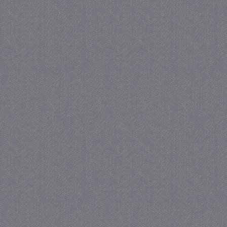
_gat
57 se
Google LLC
.juf-milou.nl
_GRECAPTCHA
5 maa
Google LLC