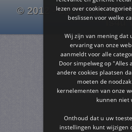
lezen over cookiecategorie
© 2012 - 2026 www.juf-m
beslissen voor welke ca
Is4u
Wij zijn van mening dat
ervaring van onze webs
aanmeldt voor alle categor
Door simpelweg op "Alles a
andere cookies plaatsen dan
moeten de noodzakel
kernelementen van onze web
kunnen niet 
Onthoud dat u uw toeste
instellingen kunt wijzigen