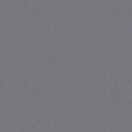
we
www.google.com
_gid
1 
Google LLC
.juf-milou.nl
crawlprotecttag
juf-milou.nl
1 
_ga
1 j
Google LLC
ma
.juf-milou.nl