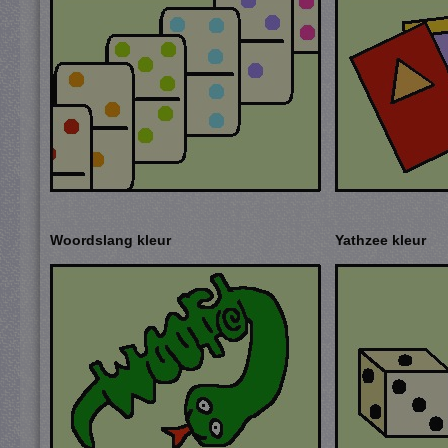
Woordslang kleur
Yathzee kleur