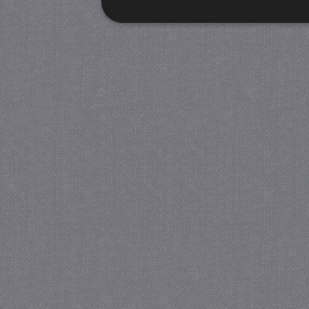
Strikt noodzakelijk
Prestatie
Strikt noodzakelijke cookies maken de kernfunctiona
accountbeheer. De website kan niet goed worden geb
Provider
/
Naam
Verva
Domein
CookieScriptConsent
4 we
CookieScript
da
juf-milou.nl
PHPSESSID
Se
PHP.net
juf-milou.nl