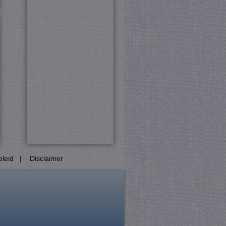
 en accountbeheer. De
com-service om de
cookie-banner van Cookie-
PHP-taal. Dit is een
ebruikt om variabelen van
esproken een willekeurig
cifiek zijn voor de site,
ngelogde status voor een
Analytics, volgens
eid te vertragen -
 veel verkeer wordt
eleid
|
Disclaimer
ie (_GRECAPTCHA) wanneer
yse.
Het slaat een unieke
bij en wordt gebruikt om
 beschermen tegen