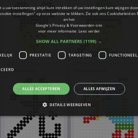
 u uw toestemming altijd kunt intrekken of uw instellingen kunt wijzigen do
cookie-instellingen" op onze website te klikken. Zie ook ons ​​Cookiebeleid en
en het
Google's Privacy & Voorwaarden-site
voor meer informatie.
Lees verder
SHOW ALL PARTNERS
(1199) →
KELIJK
PRESTATIE
TARGETING
FUNCTIONEEL
ICEERD
Chineesteken1
Chinese draak1
ALLES ACCEPTEREN
ALLES AFWIJZEN
DETAILS WEERGEVEN
trikt noodzakelijk
Prestatie
Targeting
Functioneel
Niet-geclassificee