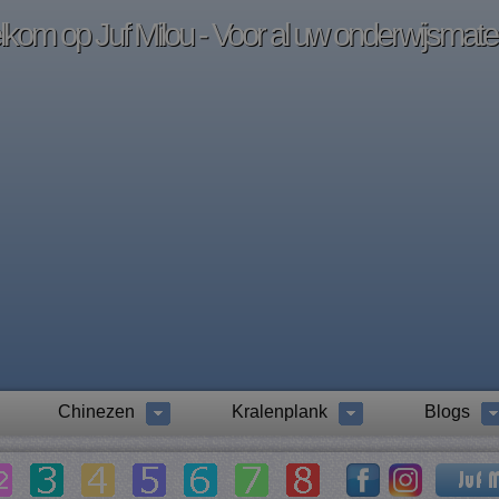
kom op Juf Milou - Voor al uw onderwijsmater
Chinezen
Kralenplank
Blogs