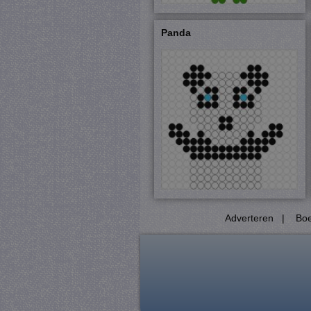
Strikt noodzakelijke cookie
website kan niet goed worde
Panda
Pr
Naam
D
CookieScriptConsent
Co
ju
PHPSESSID
PH
ju
_gat
Go
.j
Adverteren
|
Boe
_GRECAPTCHA
Go
ww
_gid
Go
.j
crawlprotecttag
ju