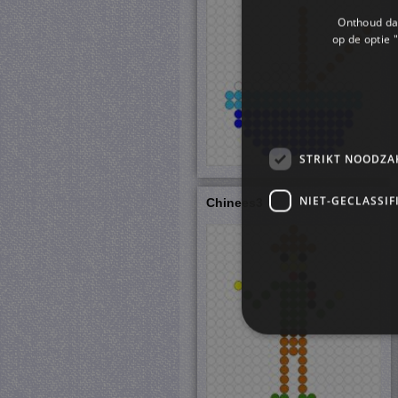
Onthoud dat
op de optie "
STRIKT NOODZA
NIET-GECLASSIF
Chinees3
S