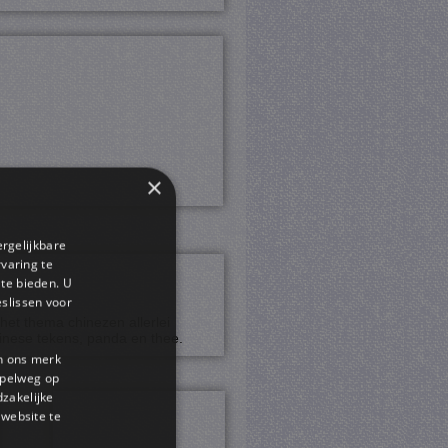
×
ergelijkbare
rvaring te
 te bieden. U
slissen voor
het thema chinezen allerlei
hinese tekens, panda en thee.
en ons merk
impelweg op
dzakelijke
website te