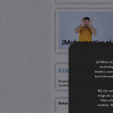
Juf Milou (
technolog
Kralenplank chine
bieden, voor
kunt hieron
Kralenplankjes chinezen: Om de fi
voorbeelden. De kinderen kunnen a
Wij zijn v
krijgt als
"Alles af
Bakje met rijst
cookies. 