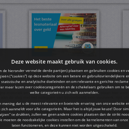
Deze website maakt gebruik van cookies.
en de hieronder vermelde derde partijen) plaatsen en gebruiken cookies en v
ieën (“cookies”) op deze website om een ​​betere en gebruiksvriendelijkere e
zen
 statistische en analytische doeleinden en om relevante en gerichte reclame
der meer lezen over cookiecategorieën en de schakelaars gebruiken om te be
welke categorieën u zich wilt aanmelden.
jne motoriek en het namaken van patronen te oefenen staan hier voor 
an de slag met het naleggen van bijvoorbeeld een: vuurwerk, rijst, c
an mening dat u de meest relevante en boeiende ervaring van onze website 
 u zich aanmeldt voor alle categorieën. Maar het is altijd jouw keuze! Door s
wijzen" te drukken, zullen we geen andere cookies plaatsen dan de strikt noo
Chinees1
Chinees2
We moeten de noodzakelijke cookies instellen om de kernelementen van onze 
laten functioneren, en deze kunnen niet worden uitgeschakeld.