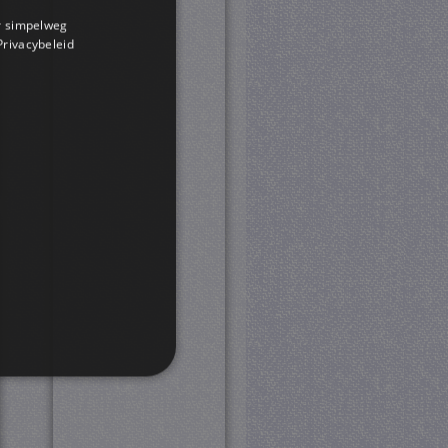
or simpelweg
 Privacybeleid
rd