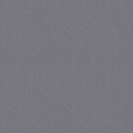
PHPSESSID
Se
PHP.net
juf-milou.nl
_gat
57 se
Google LLC
.juf-milou.nl