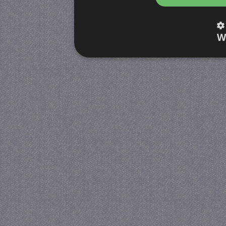
W
Strikt noodzakelijk
Prestatie
Strikt noodzakelijke cookies maken de kernfunctiona
accountbeheer. De website kan niet goed worden geb
Provider
/
Naam
Verva
Domein
CookieScriptConsent
4 we
CookieScript
da
juf-milou.nl