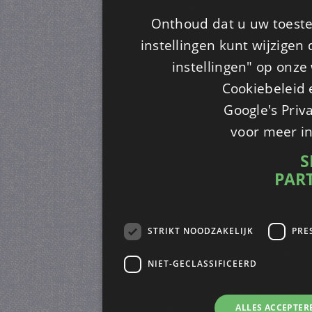
Onthoud dat u uw toeste
instellingen kunt wijzigen
instellingen" op onze w
Cookiebeleid 
Google's Priv
voor meer i
S
PAR
STRIKT NOODZAKELIJK
PRE
NIET-GECLASSIFICEERD
ALLES ACCEPTER