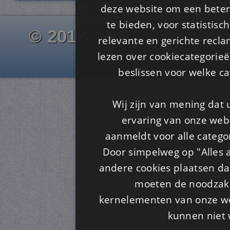
deze website om een ​​beter
te bieden, voor statistis
© 2012 - 2026 www.juf-m
relevante en gerichte recl
Is4u
lezen over cookiecategorie
beslissen voor welke ca
Wij zijn van mening dat
ervaring van onze webs
aanmeldt voor alle categor
Door simpelweg op "Alles a
andere cookies plaatsen dan
moeten de noodzakel
kernelementen van onze web
kunnen niet 