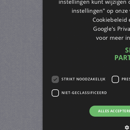
instellingen kunt wijzigen
instellingen" op onze w
Cookiebeleid 
Google's Priv
voor meer i
S
PAR
STRIKT NOODZAKELIJK
PRE
NIET-GECLASSIFICEERD
ALLES ACCEPTER