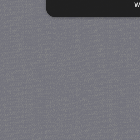
W
Strikt noodzakelijk
Prestatie
Strikt noodzakelijke cookies maken de kernfunctiona
accountbeheer. De website kan niet goed worden geb
Provider
/
Naam
Verva
Domein
CookieScriptConsent
4 we
CookieScript
da
juf-milou.nl
PHPSESSID
Se
PHP.net
juf-milou.nl