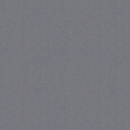
_gat
57 se
Google LLC
.juf-milou.nl