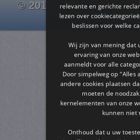
© 2012 - 2026 www.juf-m
relevante en gerichte recl
lezen over cookiecategorie
Is4u
beslissen voor welke ca
Wij zijn van mening dat
ervaring van onze webs
aanmeldt voor alle categor
Door simpelweg op "Alles a
andere cookies plaatsen dan
moeten de noodzakel
kernelementen van onze web
kunnen niet 
Onthoud dat u uw toeste