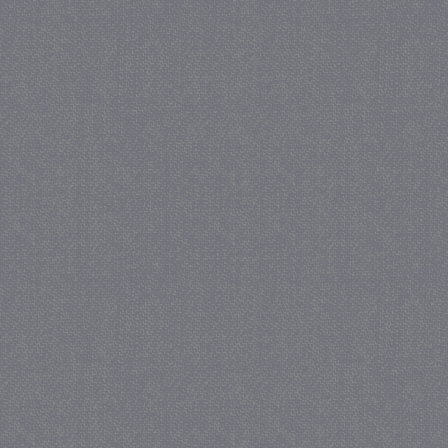
_GRECAPTCHA
5 maa
Google LLC
we
www.google.com
_gid
1 
Google LLC
.juf-milou.nl
crawlprotecttag
juf-milou.nl
1 
_ga
1 j
Google LLC
ma
.juf-milou.nl