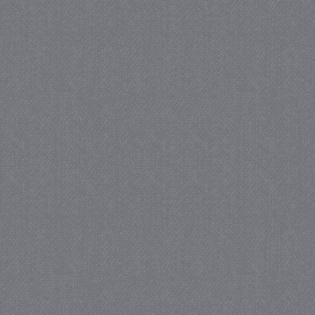
_gat
57 se
Google LLC
.juf-milou.nl
_GRECAPTCHA
5 maa
Google LLC
we
www.google.com
_gid
1 
Google LLC