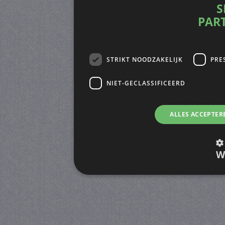
S
PAR
STRIKT NOODZAKELIJK
PRE
NIET-GECLASSIFICEERD
ALLES ACCEPTER
W
Strikt noodzakelijk
Prestatie
Strikt noodzakelijke cookies maken de kernfunctiona
accountbeheer. De website kan niet goed worden geb