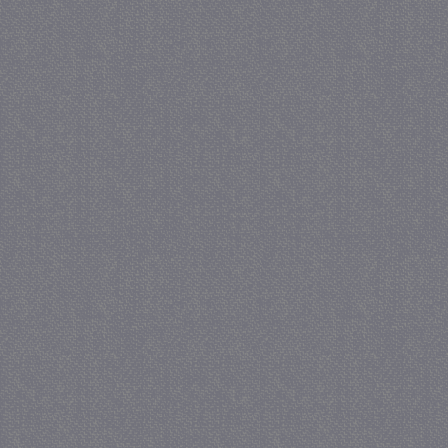
Provider
/
Naam
Verva
Domein
CookieScriptConsent
4 we
CookieScript
da
juf-milou.nl
PHPSESSID
Se
PHP.net
juf-milou.nl