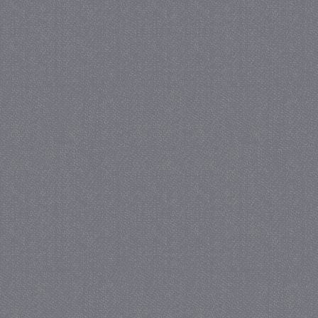
.juf-milou.nl
crawlprotecttag
juf-milou.nl
1 
_ga
1 j
Google LLC
ma
.juf-milou.nl