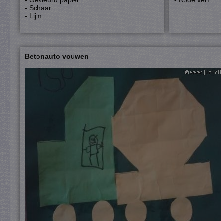
- Gekleurd papier
- Rode verf
- Schaar
- Lijm
Betonauto vouwen