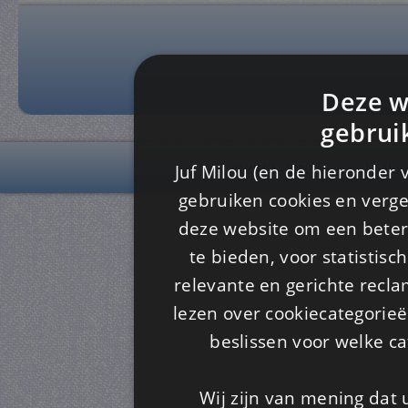
Deze w
gebrui
Juf Milou (en de hieronder 
© 2012 - 2026 www.juf-milou
gebruiken cookies en verge
deze website om een ​​beter
te bieden, voor statistis
relevante en gerichte recl
lezen over cookiecategorie
beslissen voor welke ca
Wij zijn van mening dat