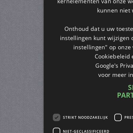
kernelementen van onze web
kunnen niet 
Onthoud dat u uw toeste
instellingen kunt wijzigen
instellingen" op onze w
Cookiebeleid 
Google's Priv
voor meer i
S
PAR
STRIKT NOODZAKELIJK
PRE
NIET-GECLASSIFICEERD