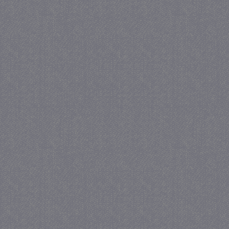
_ga
1 j
Google LLC
ma
.juf-milou.nl