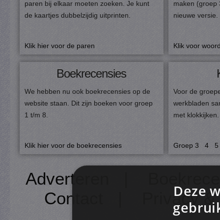
paren bij elkaar moeten zoeken. Je kunt
maken (groep 
de kaartjes dubbelzijdig uitprinten.
nieuwe versie.
Klik hier voor de paren
Klik voor woor
Boekrecensies
We hebben nu ook boekrecensies op de
Voor de groepe
website staan. Dit zijn boeken voor groep
werkbladen sa
1 t/m 8.
met klokkijken.
Klik hier voor de boekrecensies
Groep
3
4
5
Adverteren
|
Boekrece
Deze w
Contact
|
Privacy &
gebrui