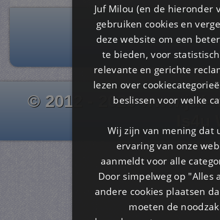
Juf Milou (en de hieronder 
gebruiken cookies en verge
deze website om een ​​beter
te bieden, voor statistis
relevante en gerichte recl
lezen over cookiecategorie
© 2012 - 2026 www.juf-m
beslissen voor welke ca
Is4u
Wij zijn van mening dat
ervaring van onze webs
aanmeldt voor alle categor
Door simpelweg op "Alles a
andere cookies plaatsen dan
moeten de noodzakel