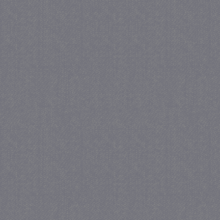
_GRECAPTCHA
5 maa
Google LLC
we
www.google.com
_gid
1 
Google LLC
.juf-milou.nl
crawlprotecttag
juf-milou.nl
1 