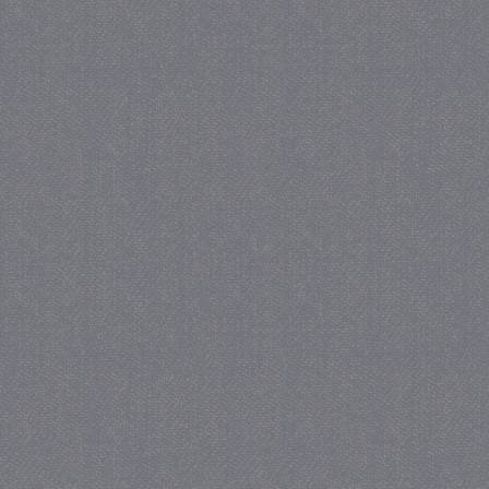
PHPSESSID
Se
PHP.net
juf-milou.nl
_gat
57 se
Google LLC
.juf-milou.nl