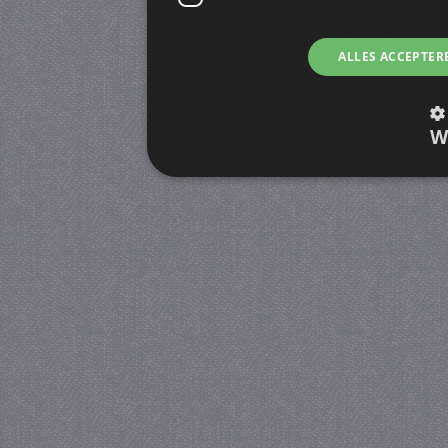
ALLES ACCEPTER
W
Strikt noodzakelijk
Prestatie
Strikt noodzakelijke cookies maken de kernfunctiona
accountbeheer. De website kan niet goed worden geb
Provider
/
Naam
Verva
Domein
CookieScriptConsent
4 we
CookieScript
da
juf-milou.nl