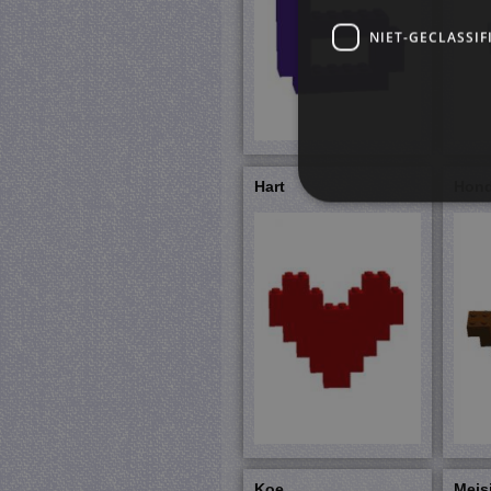
NIET-GECLASSIF
Hart
Hon
S
Strikt noodzakelijke cookie
website kan niet goed worde
Pr
Naam
D
CookieScriptConsent
Co
ju
PHPSESSID
PH
ju
Koe
Meis