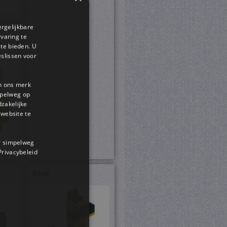
ergelijkbare
rvaring te
 te bieden. U
slissen voor
en ons merk
impelweg op
dzakelijke
website te
or simpelweg
 Privacybeleid
Giraf