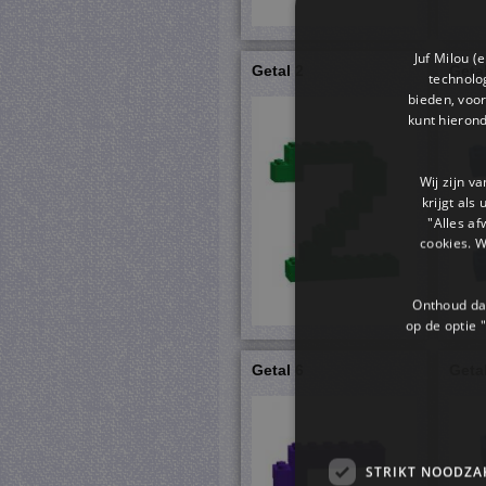
Juf Milou (
Getal 2
Geta
technolog
bieden, voor
kunt hieron
Wij zijn v
krijgt als
"Alles af
cookies. 
Onthoud dat
op de optie "
Getal 6
Geta
STRIKT NOODZA