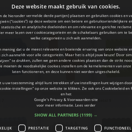
Deze website maakt gebruik van cookies.
en de hieronder vermelde derde partijen) plaatsen en gebruiken cookies en v
l 3
Getal 4
Getal 5
ieën (“cookies”) op deze website om een ​​betere en gebruiksvriendelijkere e
 statistische en analytische doeleinden en om relevante en gerichte reclame
der meer lezen over cookiecategorieën en de schakelaars gebruiken om te be
welke categorieën u zich wilt aanmelden.
an mening dat u de meest relevante en boeiende ervaring van onze website 
 u zich aanmeldt voor alle categorieën. Maar het is altijd jouw keuze! Door s
wijzen" te drukken, zullen we geen andere cookies plaatsen dan de strikt noo
We moeten de noodzakelijke cookies instellen om de kernelementen van onze 
laten functioneren, en deze kunnen niet worden uitgeschakeld.
 u uw toestemming altijd kunt intrekken of uw instellingen kunt wijzigen do
cookie-instellingen" op onze website te klikken. Zie ook ons ​​Cookiebeleid en
en het
Google's Privacy & Voorwaarden-site
l 7
Getal 8
Getal 9
voor meer informatie.
Lees verder
SHOW ALL PARTNERS
(1199) →
KELIJK
PRESTATIE
TARGETING
FUNCTIONEEL