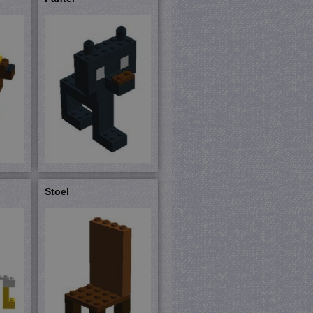
cifiek zijn voor de site,
ngelogde status voor een
Analytics, volgens
eid te vertragen -
 veel verkeer wordt
ie (_GRECAPTCHA) wanneer
yse.
Het slaat een unieke
bij en wordt gebruikt om
 beschermen tegen
Stoel
Analytics - wat een
te analyseservice van
uikers te onderscheiden
n als klant-ID. Het is
dt gebruikt om
nen voor de
jving