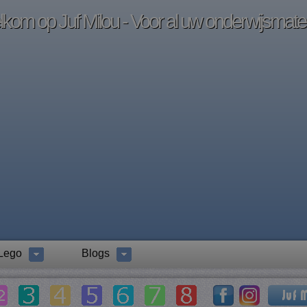
kom op Juf Milou - Voor al uw onderwijsmater
Lego
Blogs