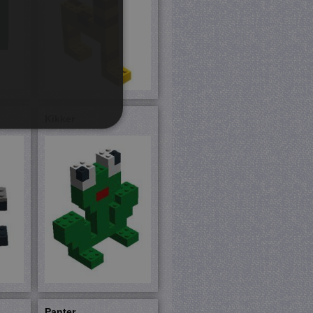
Kikker
rd
 en accountbeheer. De
com-service om de
cookie-banner van Cookie-
PHP-taal. Dit is een
ebruikt om variabelen van
esproken een willekeurig
Panter