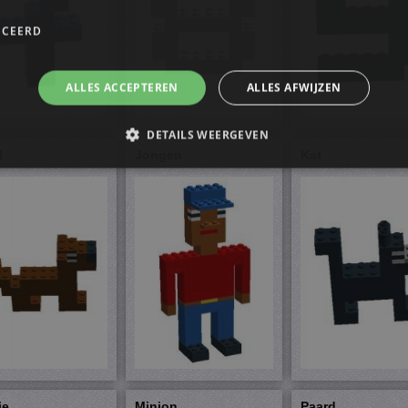
ICEERD
ALLES ACCEPTEREN
ALLES AFWIJZEN
DETAILS WEERGEVEN
d
Jongen
Kat
trikt noodzakelijk
Prestatie
Targeting
Functioneel
Niet-geclassificee
s maken de kernfunctionaliteiten van de website mogelijk, zoals gebruikersaanmelding
n gebruikt zonder de strikt noodzakelijke cookies.
ovider
/
Vervaldatum
Omschrijving
omein
4 weken 2
Deze cookie wordt gebruikt door de Cookie-Script.
okieScript
dagen
cookievoorkeuren van bezoekers te onthouden. De 
f-milou.nl
Script.com is noodzakelijk om correct te werken.
Sessie
Cookie gegenereerd door applicaties op basis van de 
P.net
identificator voor algemene doeleinden die wordt g
f-milou.nl
gebruikerssessies te onderhouden. Het is normaal g
je
Minion
Paard