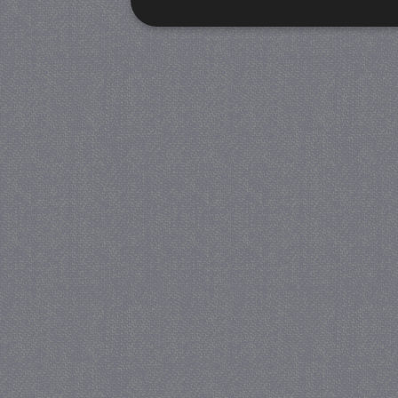
Strikt noodzakelijk
Prestatie
Strikt noodzakelijke cookies maken de kernfunctiona
accountbeheer. De website kan niet goed worden geb
Provider
/
Naam
Verva
Domein
CookieScriptConsent
4 we
CookieScript
da
juf-milou.nl
PHPSESSID
Se
PHP.net
juf-milou.nl