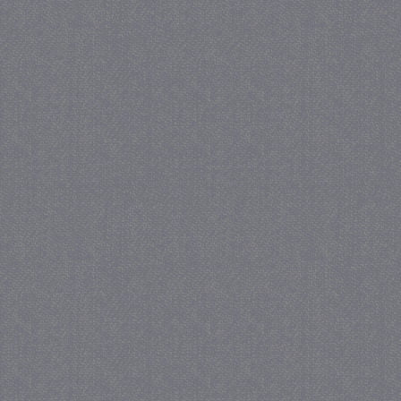
we
www.google.com
_gid
1 
Google LLC
.juf-milou.nl
crawlprotecttag
juf-milou.nl
1 
_ga
1 j
Google LLC
ma
.juf-milou.nl