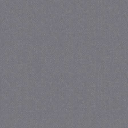
_gat
57 se
Google LLC
.juf-milou.nl
_GRECAPTCHA
5 maa
Google LLC