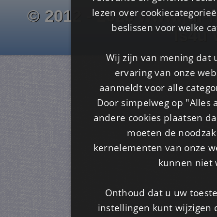
lezen over cookiecategorie
© 2012 - 2026 www.juf-m
beslissen voor welke ca
Is4u
Wij zijn van mening dat
ervaring van onze webs
aanmeldt voor alle categor
Door simpelweg op "Alles a
andere cookies plaatsen dan
moeten de noodzakel
kernelementen van onze web
kunnen niet 
Onthoud dat u uw toeste
instellingen kunt wijzigen