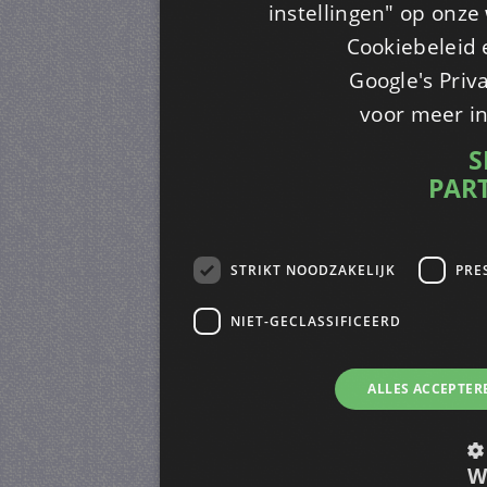
instellingen" op onze w
Cookiebeleid 
Google's Priv
voor meer i
S
PAR
STRIKT NOODZAKELIJK
PRE
NIET-GECLASSIFICEERD
ALLES ACCEPTER
W