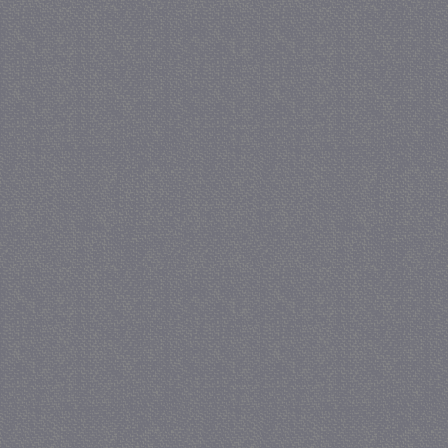
crawlprotecttag
juf-milou.nl
1 
_ga
1 j
Google LLC
ma
.juf-milou.nl