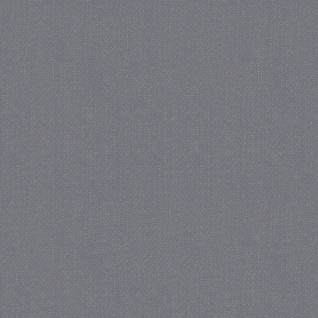
PHPSESSID
Se
PHP.net
juf-milou.nl