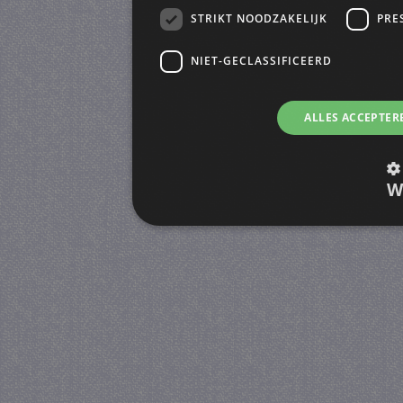
STRIKT NOODZAKELIJK
PRE
NIET-GECLASSIFICEERD
ALLES ACCEPTER
W
Strikt noodzakelijk
Prestatie
Strikt noodzakelijke cookies maken de kernfunctiona
accountbeheer. De website kan niet goed worden geb
Provider
/
Naam
Verva
Domein
CookieScriptConsent
4 we
CookieScript
da
juf-milou.nl