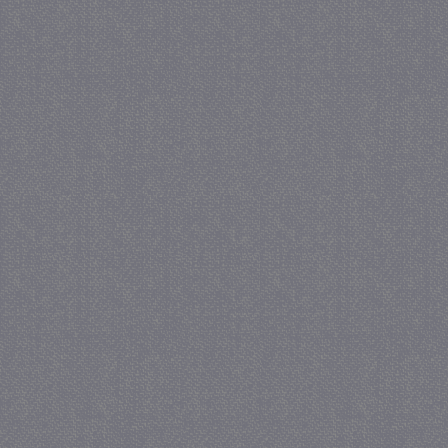
_gat
57 se
Google LLC
.juf-milou.nl
_GRECAPTCHA
5 maa
Google LLC
we
www.google.com
_gid
1 
Google LLC
.juf-milou.nl