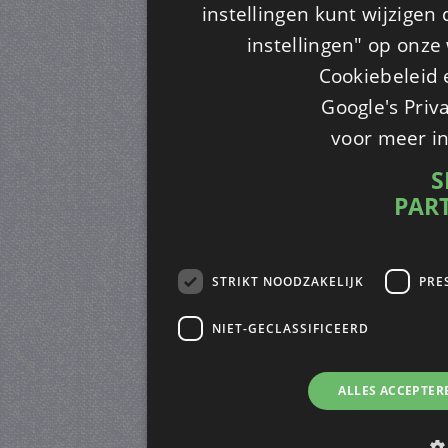
instellingen kunt wijzigen
instellingen" op onze w
Cookiebeleid 
Google's Priv
voor meer i
S
PAR
STRIKT NOODZAKELIJK
PRE
NIET-GECLASSIFICEERD
ALLES ACCEPTER