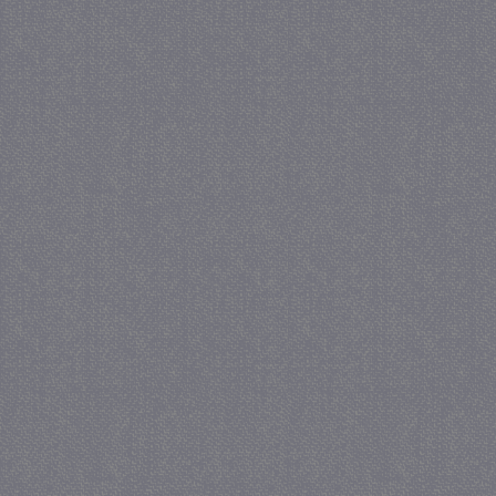
_gat
57 se
Google LLC
.juf-milou.nl