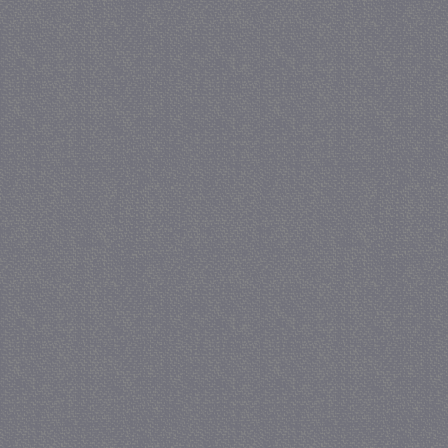
_GRECAPTCHA
5 maa
Google LLC
we
www.google.com
_gid
1 
Google LLC
.juf-milou.nl
crawlprotecttag
juf-milou.nl
1 
_ga
1 j
Google LLC
ma
.juf-milou.nl