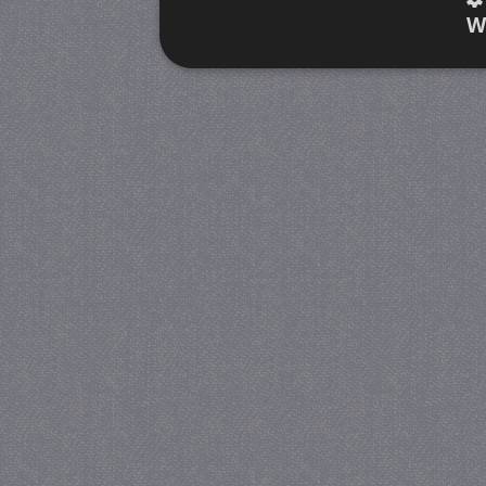
W
Strikt noodzakelijk
Prestatie
Strikt noodzakelijke cookies maken de kernfunctiona
accountbeheer. De website kan niet goed worden geb
Provider
/
Naam
Verva
Domein
CookieScriptConsent
4 we
CookieScript
da
juf-milou.nl
PHPSESSID
Se
PHP.net
juf-milou.nl