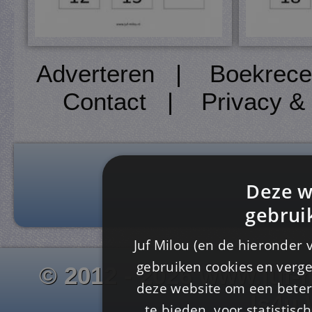
Adverteren
|
Boekrece
Contact
|
Privacy &
Deze w
gebrui
Juf Milou (en de hieronder 
gebruiken cookies en verge
© 2012 - 2026 www.juf-m
deze website om een ​​beter
Is4u
te bieden, voor statistis