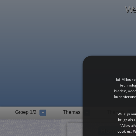
Wel
Juf Milou (
technolog
bieden, voor
kunt hieron
Groep 1/2
Themas
Themas
Wij zijn v
krijgt als
"Alles af
cookies. 