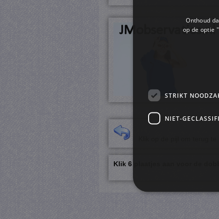
Onthoud dat
op de optie "
STRIKT NOODZA
NIET-GECLASSIF
Klik op de pijl om terug te 
Klik 6 plaatjes aan voor de dob
S