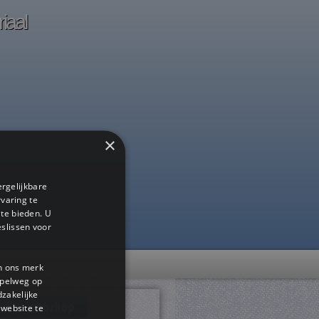
iaal
×
ergelijkbare
rvaring te
 te bieden. U
slissen voor
en ons merk
impelweg op
dzakelijke
website te