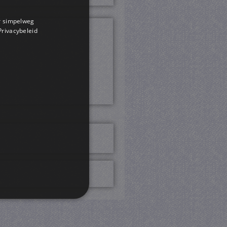
or simpelweg
 Privacybeleid
rd