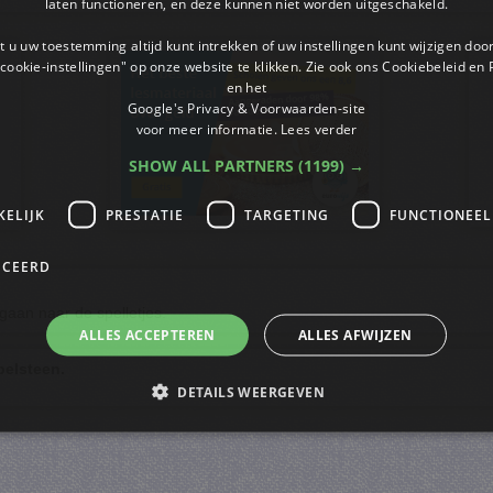
laten functioneren, en deze kunnen niet worden uitgeschakeld.
 u uw toestemming altijd kunt intrekken of uw instellingen kunt wijzigen do
cookie-instellingen" op onze website te klikken. Zie ook ons ​​Cookiebeleid en
en het
Google's Privacy & Voorwaarden-site
voor meer informatie.
Lees verder
SHOW ALL PARTNERS
(1199) →
KELIJK
PRESTATIE
TARGETING
FUNCTIONEEL
ICEERD
gaan naar de spelletjes.
ALLES ACCEPTEREN
ALLES AFWIJZEN
belsteen.
DETAILS WEERGEVEN
trikt noodzakelijk
Prestatie
Targeting
Functioneel
Niet-geclassificee