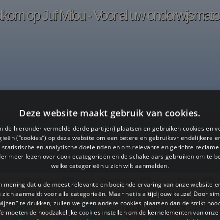
kom op Juf Milou - Voor al uw onderwijsmater
Deze website maakt gebruik van cookies.
en de hieronder vermelde derde partijen) plaatsen en gebruiken cookies en v
ieën (“cookies”) op deze website om een ​​betere en gebruiksvriendelijkere e
 statistische en analytische doeleinden en om relevante en gerichte reclame
der meer lezen over cookiecategorieën en de schakelaars gebruiken om te be
welke categorieën u zich wilt aanmelden.
Postbode
Spelletjes
Blogs
an mening dat u de meest relevante en boeiende ervaring van onze website 
 u zich aanmeldt voor alle categorieën. Maar het is altijd jouw keuze! Door s
wijzen" te drukken, zullen we geen andere cookies plaatsen dan de strikt noo
We moeten de noodzakelijke cookies instellen om de kernelementen van onze 