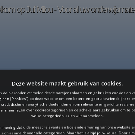
kom op Juf Milou - Voor al uw onderwijsmater
Deze website maakt gebruik van cookies.
en de hieronder vermelde derde partijen) plaatsen en gebruiken cookies en v
ieën (“cookies”) op deze website om een ​​betere en gebruiksvriendelijkere e
 statistische en analytische doeleinden en om relevante en gerichte reclame
der meer lezen over cookiecategorieën en de schakelaars gebruiken om te be
welke categorieën u zich wilt aanmelden.
an mening dat u de meest relevante en boeiende ervaring van onze website 
Juf-Milou.nl
 u zich aanmeldt voor alle categorieën. Maar het is altijd jouw keuze! Door s