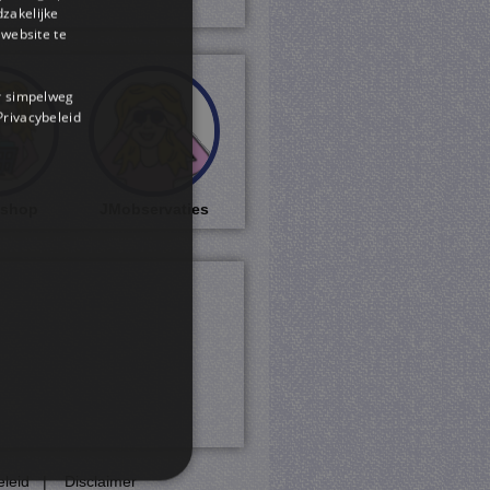
dzakelijke
website te
or simpelweg
 Privacybeleid
shop
JMobservaties
eleid
|
Disclaimer