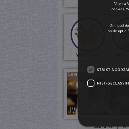
"Alles af
cookies. 
Onthoud dat
op de optie "
Werkbladen
Online
STRIKT NOODZA
NIET-GECLASSIF
Adverteren
|
Boe