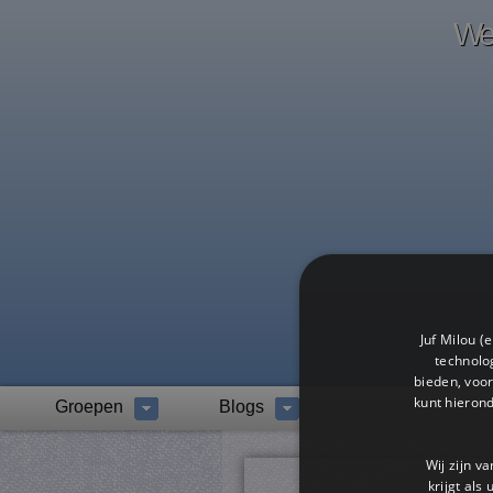
Wel
Juf Milou (
technolog
bieden, voor
kunt hieron
Groepen
Blogs
Wij zijn v
krijgt als