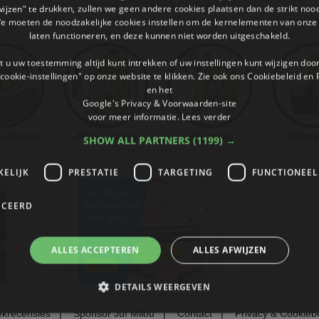
wijzen" te drukken, zullen we geen andere cookies plaatsen dan de strikt noo
We moeten de noodzakelijke cookies instellen om de kernelementen van onze 
laten functioneren, en deze kunnen niet worden uitgeschakeld.
 u uw toestemming altijd kunt intrekken of uw instellingen kunt wijzigen do
cookie-instellingen" op onze website te klikken. Zie ook ons ​​Cookiebeleid en
en het
Google's Privacy & Voorwaarden-site
voor meer informatie.
Lees verder
 oefenen
JMknutselen
JMgedrag
JMweb
SHOW ALL PARTNERS
(1199) →
KELIJK
PRESTATIE
TARGETING
FUNCTIONEEL
ICEERD
ALLES ACCEPTEREN
ALLES AFWIJZEN
DETAILS WEERGEVEN
krecensies
|
Sponsor Juf Milou
|
Contact
|
Privacy & Cookieb