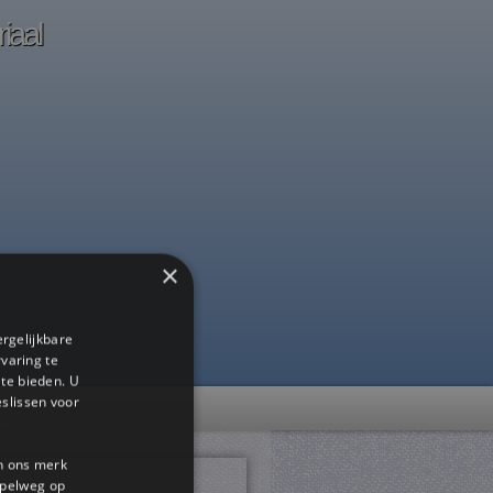
iaal
×
ergelijkbare
rvaring te
 te bieden. U
slissen voor
en ons merk
impelweg op